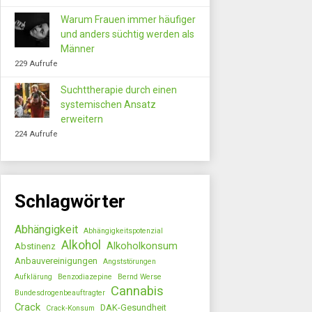
Warum Frauen immer häufiger
und anders süchtig werden als
Männer
229 Aufrufe
Suchttherapie durch einen
systemischen Ansatz
erweitern
224 Aufrufe
Schlagwörter
Abhängigkeit
Abhängigkeitspotenzial
Alkohol
Alkoholkonsum
Abstinenz
Anbauvereinigungen
Angststörungen
Aufklärung
Benzodiazepine
Bernd Werse
Cannabis
Bundesdrogenbeauftragter
Crack
DAK-Gesundheit
Crack-Konsum