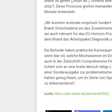
online zu gehen („must do“). Drittens ein
stop“). Diese Prozesse greifen ineinand
Monate entwickeln.
„Wir konnten erstmals empirisch fundier
Brand. Entscheidend sei das Zusammensp
sei auch relevant für das EU-Horizon-Pro
dem Brand das Arbeitspaket Diagnostik u
Die Befunde haben praktische Konsequenz
wenn klar ist, welche Mechanismen im Ein
auch in der Zeitschrift Comprehensive Psyc
richtet sich an eine breite klinisch tätige
einer Sonderausgabe zur problematischen
hatten genug Raum, um im Sinne von Op
zu dokumentieren“.
Quelle:
https://idw-online.de/de/news870222