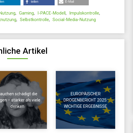
ilen
teilen
E-Mail
 Nutzung
,
Gaming
,
I-PACE-Modell
,
Impulskontrolle
,
tnutzung
,
Selbstkontrolle
,
Social-Media-Nutzung
liche Artikel
auchen schädigt die
EUROPÄISCHER
en – stärker als viele
DROGENBERICHT 2025:
denken
WICHTIGE ERGEBNISSE