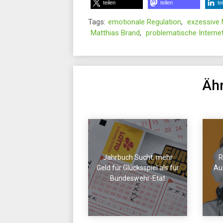
teilen
teilen
te
Tags:
emotionale Regulation
,
exzessive
Matthias Brand
,
problematische Interne
Ähn
Jahrbuch Sucht: mehr
R
Geld für Glücksspiel als für
Aug
Bundeswehr-Etat