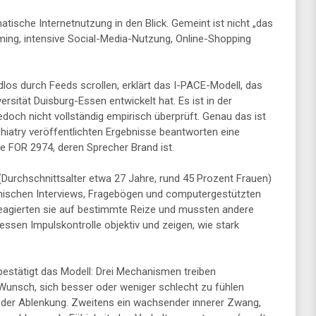
tische Internetnutzung in den Blick. Gemeint ist nicht „das
ming, intensive Social-Media-Nutzung, Online-Shopping
los durch Feeds scrollen, erklärt das I-PACE-Modell, das
ersität Duisburg-Essen entwickelt hat. Es ist in der
edoch nicht vollständig empirisch überprüft. Genau das ist
hiatry veröffentlichten Ergebnisse beantworten eine
 FOR 2974, deren Sprecher Brand ist.
Durchschnittsalter etwa 27 Jahre, rund 45 Prozent Frauen)
inischen Interviews, Fragebögen und computergestützten
reagierten sie auf bestimmte Reize und mussten andere
ssen Impulskontrolle objektiv und zeigen, wie stark
 bestätigt das Modell: Drei Mechanismen treiben
Wunsch, sich besser oder weniger schlecht zu fühlen
 oder Ablenkung. Zweitens ein wachsender innerer Zwang,