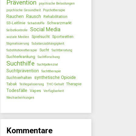
Prävention
psychische Belastungen
psychische Gesundheit
Psychotherapie
Rauchen
Rausch
Rehabilitation
S3-Leitlinie
Schwarzmarkt
Schadstoffe
Social Media
Selbstkontrolle
Spielsucht
Sportwetten
soziale Medien
Stigmatisierung
Substanzabhängigkeit
Sucht
Substitutionstherapie
Suchtberatung
Suchterkrankung
Suchtforschung
Suchthilfe
Suchtpotenzial
Suchtprävention
Suchttherapie
synthetische Opioide
Suchtverhalten
Tabak
Therapie
Teillegalisierung
THC-Gehalt
Todesfälle
Vapes
Verfügbarkeit
Wechselwirkungen
Kommentare