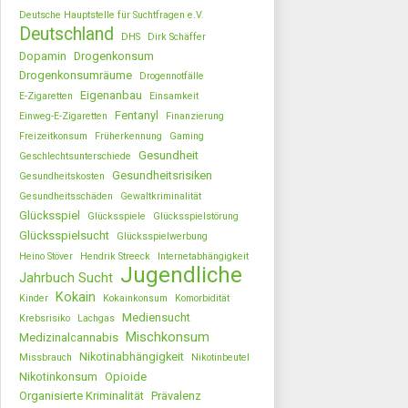
Deutsche Hauptstelle für Suchtfragen e.V.
Deutschland
DHS
Dirk Schäffer
Dopamin
Drogenkonsum
Drogenkonsumräume
Drogennotfälle
Eigenanbau
E-Zigaretten
Einsamkeit
Fentanyl
Einweg-E-Zigaretten
Finanzierung
Freizeitkonsum
Früherkennung
Gaming
Gesundheit
Geschlechtsunterschiede
Gesundheitsrisiken
Gesundheitskosten
Gesundheitsschäden
Gewaltkriminalität
Glücksspiel
Glücksspiele
Glücksspielstörung
Glücksspielsucht
Glücksspielwerbung
Heino Stöver
Hendrik Streeck
Internetabhängigkeit
Jugendliche
Jahrbuch Sucht
Kokain
Kinder
Kokainkonsum
Komorbidität
Mediensucht
Krebsrisiko
Lachgas
Mischkonsum
Medizinalcannabis
Nikotinabhängigkeit
Missbrauch
Nikotinbeutel
Nikotinkonsum
Opioide
Organisierte Kriminalität
Prävalenz