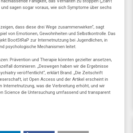
e nachlassende Fähigkeit, das Verhalten zu stoppen („can’t
er und sagen sogar voraus, wie sich Symptome über sechs
t zeigen, dass diese drei Wege zusammenwirken“, sagt
iel von Emotionen, Gewohnheiten und Selbstkontrolle. Das
jekt BootStRaP zur Internetnutzung bei Jugendlichen, in
nd psychologische Mechanismen leitet.
en: Prävention und Therapie könnten gezielter ansetzen,
zelfall dominieren. „Deswegen haben wir die Ergebnisse
hiatry veröffentlicht“, erklärt Brand. „Die Zeitschrift
 Leserschaft, ist Open Access und der Artikel erscheint in
 Internetnutzung, was die Verbreitung erhöht, und wir
en Science die Untersuchung umfassend und transparent