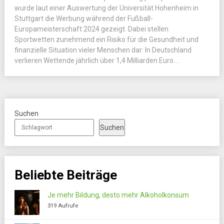
wurde laut einer Auswertung der Universität Hohenheim in
Stuttgart die Werbung während der Fußball-
Europameisterschaft 2024 gezeigt. Dabei stellen
Sportwetten zunehmend ein Risiko für die Gesundheit und
finanzielle Situation vieler Menschen dar: In Deutschland
verlieren Wettende jährlich über 1,4 Milliarden Euro....
Suchen
Suchen
Beliebte Beiträge
Je mehr Bildung, desto mehr Alkoholkonsum
319 Aufrufe