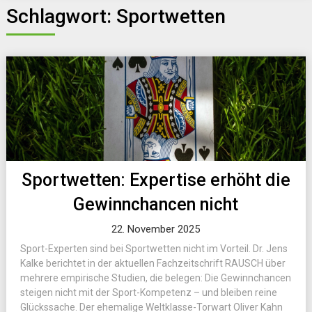
Schlagwort:
Sportwetten
Sportwetten: Expertise erhöht die
Gewinnchancen nicht
22. November 2025
Sport-Experten sind bei Sportwetten nicht im Vorteil. Dr. Jens
Kalke berichtet in der aktuellen Fachzeitschrift RAUSCH über
mehrere empirische Studien, die belegen: Die Gewinnchancen
steigen nicht mit der Sport-Kompetenz – und bleiben reine
Glückssache. Der ehemalige Weltklasse-Torwart Oliver Kahn