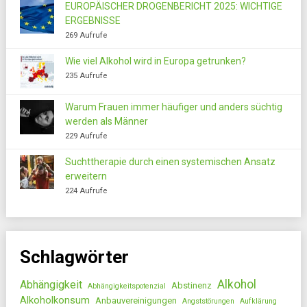
EUROPÄISCHER DROGENBERICHT 2025: WICHTIGE
ERGEBNISSE
269 Aufrufe
Wie viel Alkohol wird in Europa getrunken?
235 Aufrufe
Warum Frauen immer häufiger und anders süchtig
werden als Männer
229 Aufrufe
Suchttherapie durch einen systemischen Ansatz
erweitern
224 Aufrufe
Schlagwörter
Alkohol
Abhängigkeit
Abstinenz
Abhängigkeitspotenzial
Alkoholkonsum
Anbauvereinigungen
Angststörungen
Aufklärung