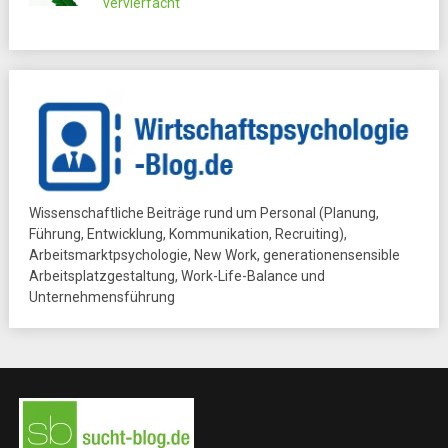
vervierfacht
Wissenschaftliche Beiträge rund um Personal (Planung,
Führung, Entwicklung, Kommunikation, Recruiting),
Arbeitsmarktpsychologie, New Work, generationensensible
Arbeitsplatzgestaltung, Work-Life-Balance und
Unternehmensführung