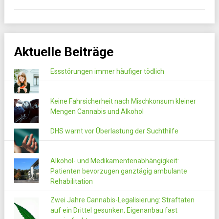
Aktuelle Beiträge
Essstörungen immer häufiger tödlich
Keine Fahrsicherheit nach Mischkonsum kleiner
Mengen Cannabis und Alkohol
DHS warnt vor Überlastung der Suchthilfe
Alkohol- und Medikamentenabhängigkeit:
Patienten bevorzugen ganztägig ambulante
Rehabilitation
Zwei Jahre Cannabis-Legalisierung: Straftaten
auf ein Drittel gesunken, Eigenanbau fast