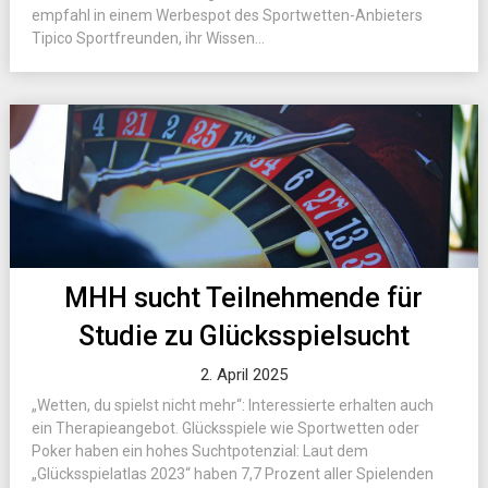
empfahl in einem Werbespot des Sportwetten-Anbieters
Tipico Sportfreunden, ihr Wissen...
MHH sucht Teilnehmende für
Studie zu Glücksspielsucht
2. April 2025
„Wetten, du spielst nicht mehr“: Interessierte erhalten auch
ein Therapieangebot. Glücksspiele wie Sportwetten oder
Poker haben ein hohes Suchtpotenzial: Laut dem
„Glücksspielatlas 2023“ haben 7,7 Prozent aller Spielenden