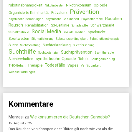
Nikotinabhängigkeit
Nikotinkonsum
Opioide
Nikotinbeutel
Prävention
Organisierte Kriminalität
Prävalenz
Rauchen
psychische Belastungen
psychische Gesundheit
Psychotherapie
Rausch
Rehabilitation
S3-Leitlinie
Schwarzmarkt
Schadstoffe
Social Media
Spielsucht
Selbstkontrolle
soziale Medien
Sportwetten
Stigmatisierung
Substanzabhängigkeit
Substitutionstherapie
Sucht
Suchterkrankung
Suchtberatung
Suchtforschung
Suchthilfe
Suchtprävention
Suchtpotenzial
Suchttherapie
synthetische Opioide
Suchtverhalten
Tabak
Teillegalisierung
Todesfälle
Therapie
Vapes
THC-Gehalt
Verfügbarkeit
Wechselwirkungen
Kommentare
Manresi
zu
Wie konsumieren die Deutschen Cannabis?
15. August 2025
Das Rauchen von Knospen oder Blüten gilt nach wie vor als die