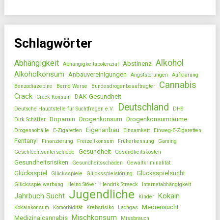
Schlagwörter
Alkohol
Abhängigkeit
Abstinenz
Abhängigkeitspotenzial
Alkoholkonsum
Anbauvereinigungen
Angststörungen
Aufklärung
Cannabis
Benzodiazepine
Bernd Werse
Bundesdrogenbeauftragter
Crack
DAK-Gesundheit
Crack-Konsum
Deutschland
Deutsche Hauptstelle für Suchtfragen e.V.
DHS
Dopamin
Drogenkonsum
Drogenkonsumräume
Dirk Schäffer
Eigenanbau
Drogennotfälle
E-Zigaretten
Einsamkeit
Einweg-E-Zigaretten
Fentanyl
Finanzierung
Freizeitkonsum
Früherkennung
Gaming
Gesundheit
Geschlechtsunterschiede
Gesundheitskosten
Gesundheitsrisiken
Gesundheitsschäden
Gewaltkriminalität
Glücksspiel
Glücksspielsucht
Glücksspiele
Glücksspielstörung
Glücksspielwerbung
Heino Stöver
Hendrik Streeck
Internetabhängigkeit
Jugendliche
Jahrbuch Sucht
Kokain
Kinder
Mediensucht
Kokainkonsum
Komorbidität
Krebsrisiko
Lachgas
Mischkonsum
Medizinalcannabis
Missbrauch