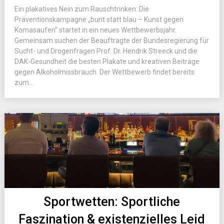
Ein plakatives Nein zum Rauschtrinken: Die
Präventionskampagne „bunt statt blau – Kunst gegen
Komasaufen“ startet in ein neues Wettbewerbsjahr.
Gemeinsam suchen der Beauftragte der Bundesregierung für
Sucht- und Drogenfragen Prof. Dr. Hendrik Streeck und die
DAK-Gesundheit die besten Plakate und kreativen Beiträge
gegen Alkoholmissbrauch. Der Wettbewerb findet bereits
zum...
Sportwetten: Sportliche
Faszination & existenzielles Leid