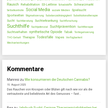
Rausch
Rehabilitation
S3-Leitlinie
Schwarzmarkt
Schadstoffe
Social Media
Spielsucht
Selbstkontrolle
soziale Medien
Sportwetten
Stigmatisierung
Substanzabhängigkeit
Substitutionstherapie
Sucht
Suchterkrankung
Suchtberatung
Suchtforschung
Suchthilfe
Suchtprävention
Suchtpotenzial
Suchttherapie
synthetische Opioide
Suchtverhalten
Tabak
Teillegalisierung
Todesfälle
Therapie
Vapes
THC-Gehalt
Verfügbarkeit
Wechselwirkungen
Kommentare
Manresi
zu
Wie konsumieren die Deutschen Cannabis?
15. August 2025
Das Rauchen von Knospen oder Blüten gilt nach wie vor als die
vertrauteste und beliebteste Art des Genusses – fast…
Bea
zu
Jahrbuch Sucht: Geringe Therapiemöglichkeiten bei