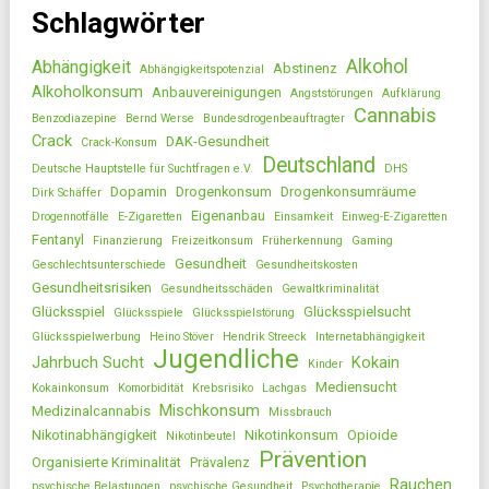
Schlagwörter
Alkohol
Abhängigkeit
Abstinenz
Abhängigkeitspotenzial
Alkoholkonsum
Anbauvereinigungen
Angststörungen
Aufklärung
Cannabis
Benzodiazepine
Bernd Werse
Bundesdrogenbeauftragter
Crack
DAK-Gesundheit
Crack-Konsum
Deutschland
Deutsche Hauptstelle für Suchtfragen e.V.
DHS
Dopamin
Drogenkonsum
Drogenkonsumräume
Dirk Schäffer
Eigenanbau
Drogennotfälle
E-Zigaretten
Einsamkeit
Einweg-E-Zigaretten
Fentanyl
Finanzierung
Freizeitkonsum
Früherkennung
Gaming
Gesundheit
Geschlechtsunterschiede
Gesundheitskosten
Gesundheitsrisiken
Gesundheitsschäden
Gewaltkriminalität
Glücksspiel
Glücksspielsucht
Glücksspiele
Glücksspielstörung
Glücksspielwerbung
Heino Stöver
Hendrik Streeck
Internetabhängigkeit
Jugendliche
Jahrbuch Sucht
Kokain
Kinder
Mediensucht
Kokainkonsum
Komorbidität
Krebsrisiko
Lachgas
Mischkonsum
Medizinalcannabis
Missbrauch
Nikotinabhängigkeit
Nikotinkonsum
Opioide
Nikotinbeutel
Prävention
Organisierte Kriminalität
Prävalenz
Rauchen
psychische Belastungen
psychische Gesundheit
Psychotherapie