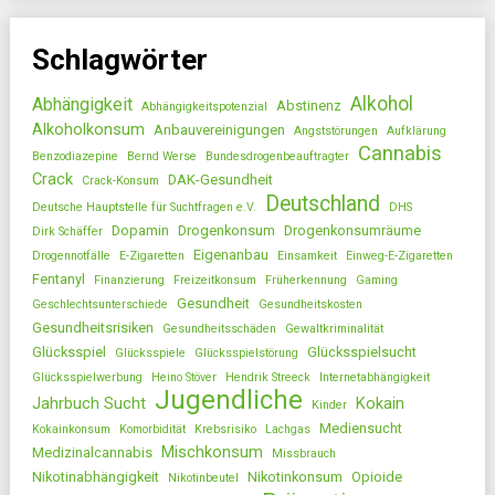
Schlagwörter
Alkohol
Abhängigkeit
Abstinenz
Abhängigkeitspotenzial
Alkoholkonsum
Anbauvereinigungen
Angststörungen
Aufklärung
Cannabis
Benzodiazepine
Bernd Werse
Bundesdrogenbeauftragter
Crack
DAK-Gesundheit
Crack-Konsum
Deutschland
Deutsche Hauptstelle für Suchtfragen e.V.
DHS
Dopamin
Drogenkonsum
Drogenkonsumräume
Dirk Schäffer
Eigenanbau
Drogennotfälle
E-Zigaretten
Einsamkeit
Einweg-E-Zigaretten
Fentanyl
Finanzierung
Freizeitkonsum
Früherkennung
Gaming
Gesundheit
Geschlechtsunterschiede
Gesundheitskosten
Gesundheitsrisiken
Gesundheitsschäden
Gewaltkriminalität
Glücksspiel
Glücksspielsucht
Glücksspiele
Glücksspielstörung
Glücksspielwerbung
Heino Stöver
Hendrik Streeck
Internetabhängigkeit
Jugendliche
Jahrbuch Sucht
Kokain
Kinder
Mediensucht
Kokainkonsum
Komorbidität
Krebsrisiko
Lachgas
Mischkonsum
Medizinalcannabis
Missbrauch
Nikotinabhängigkeit
Nikotinkonsum
Opioide
Nikotinbeutel