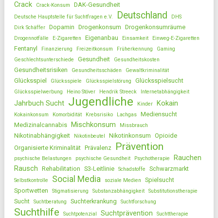
Crack
DAK-Gesundheit
Crack-Konsum
Deutschland
Deutsche Hauptstelle für Suchtfragen e.V.
DHS
Dopamin
Drogenkonsum
Drogenkonsumräume
Dirk Schäffer
Eigenanbau
Drogennotfälle
E-Zigaretten
Einsamkeit
Einweg-E-Zigaretten
Fentanyl
Finanzierung
Freizeitkonsum
Früherkennung
Gaming
Gesundheit
Geschlechtsunterschiede
Gesundheitskosten
Gesundheitsrisiken
Gesundheitsschäden
Gewaltkriminalität
Glücksspiel
Glücksspielsucht
Glücksspiele
Glücksspielstörung
Glücksspielwerbung
Heino Stöver
Hendrik Streeck
Internetabhängigkeit
Jugendliche
Jahrbuch Sucht
Kokain
Kinder
Mediensucht
Kokainkonsum
Komorbidität
Krebsrisiko
Lachgas
Mischkonsum
Medizinalcannabis
Missbrauch
Nikotinabhängigkeit
Nikotinkonsum
Opioide
Nikotinbeutel
Prävention
Organisierte Kriminalität
Prävalenz
Rauchen
psychische Belastungen
psychische Gesundheit
Psychotherapie
Rausch
Rehabilitation
S3-Leitlinie
Schwarzmarkt
Schadstoffe
Social Media
Spielsucht
Selbstkontrolle
soziale Medien
Sportwetten
Stigmatisierung
Substanzabhängigkeit
Substitutionstherapie
Sucht
Suchterkrankung
Suchtberatung
Suchtforschung
Suchthilfe
Suchtprävention
Suchtpotenzial
Suchttherapie