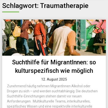
Schlagwort:
Traumatherapie
Suchthilfe für MigrantInnen: so
kulturspezifisch wie möglich
12. August 2025
Zunehmend häufig nehmen MigrantInnen Alkohol oder
Drogen zu sich – und werden suchtabhängig. Die deutschen
Suchthilfe-Einrichtungen stehen damit vor neuen
Anforderungen. Multikulturelle Teams, interkulturelles,
spezifisches Wissen und eine respektvolle interkulturelle