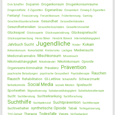
Dopamin
Drogenkonsum
Drogenkonsumräume
Dirk Schäffer
Eigenanbau
Drogennotfälle
E-Zigaretten
Einsamkeit
Einweg-E-Zigaretten
Fentanyl
Finanzierung
Freizeitkonsum
Früherkennung
Gaming
Gesundheit
Geschlechtsunterschiede
Gesundheitskosten
Gesundheitsrisiken
Gesundheitsschäden
Gewaltkriminalität
Glücksspiel
Glücksspielsucht
Glücksspiele
Glücksspielstörung
Glücksspielwerbung
Heino Stöver
Hendrik Streeck
Internetabhängigkeit
Jugendliche
Jahrbuch Sucht
Kokain
Kinder
Mediensucht
Kokainkonsum
Komorbidität
Krebsrisiko
Lachgas
Mischkonsum
Medizinalcannabis
Missbrauch
Nikotinabhängigkeit
Nikotinkonsum
Opioide
Nikotinbeutel
Prävention
Organisierte Kriminalität
Prävalenz
Rauchen
psychische Belastungen
psychische Gesundheit
Psychotherapie
Rausch
Rehabilitation
S3-Leitlinie
Schwarzmarkt
Schadstoffe
Social Media
Spielsucht
Selbstkontrolle
soziale Medien
Sportwetten
Stigmatisierung
Substanzabhängigkeit
Substitutionstherapie
Sucht
Suchterkrankung
Suchtberatung
Suchtforschung
Suchthilfe
Suchtprävention
Suchtpotenzial
Suchttherapie
synthetische Opioide
Suchtverhalten
Tabak
Teillegalisierung
Todesfälle
Therapie
Vapes
THC-Gehalt
Verfügbarkeit