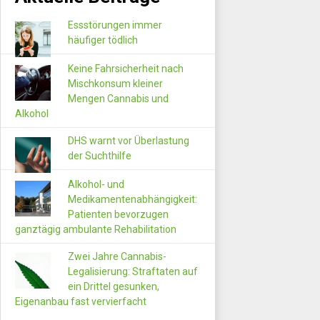
Essstörungen immer
häufiger tödlich
Keine Fahrsicherheit nach
Mischkonsum kleiner
Mengen Cannabis und
Alkohol
DHS warnt vor Überlastung
der Suchthilfe
Alkohol- und
Medikamentenabhängigkeit:
Patienten bevorzugen
ganztägig ambulante Rehabilitation
Zwei Jahre Cannabis-
Legalisierung: Straftaten auf
ein Drittel gesunken,
Eigenanbau fast vervierfacht