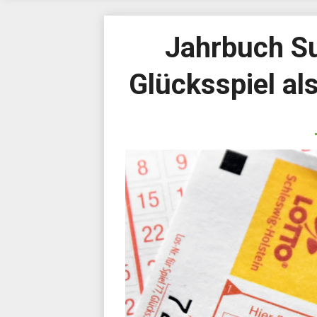
Jahrbuch Su
Glücksspiel al