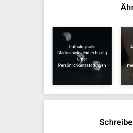
Ähn
Pathologische
J
Glücksspieler leiden häufig
unter
Persönlichkeitsstörungen
me
Schreib