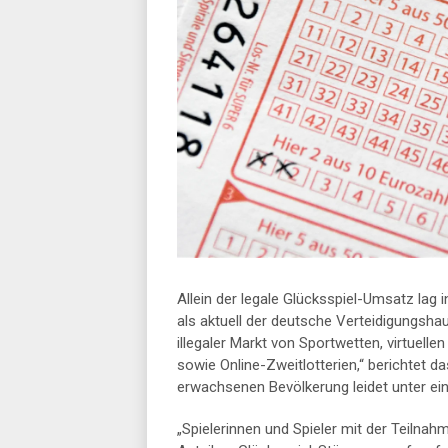
Allein der legale Glücksspiel-Umsatz lag 
als aktuell der deutsche Verteidigungshau
illegaler Markt von Sportwetten, virtuell
sowie Online-Zweitlotterien,“ berichtet d
erwachsenen Bevölkerung leidet unter ein
„Spielerinnen und Spieler mit der Teilna