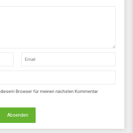
n diesem Browser für meinen nächsten Kommentar