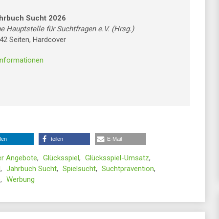
hrbuch Sucht 2026
 Hauptstelle für Suchtfragen e.V. (Hrsg.)
42 Seiten, Hardcover
Informationen
ilen
teilen
E-Mail
er Angebote
,
Glücksspiel
,
Glücksspiel-Umsatz
,
l
,
Jahrbuch Sucht
,
Spielsucht
,
Suchtprävention
,
e
,
Werbung