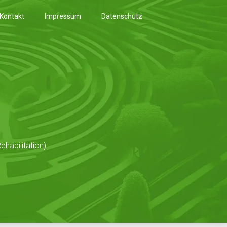
Kontakt
Impressum
Datenschutz
habilitation)