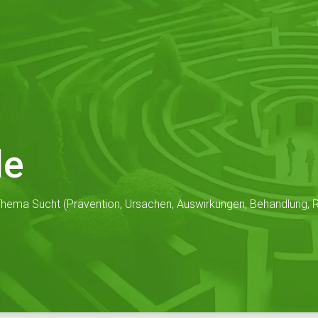
de
hema Sucht (Prävention, Ursachen, Auswirkungen, Behandlung, Re