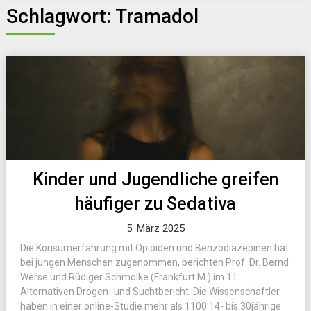
Schlagwort:
Tramadol
Kinder und Jugendliche greifen
häufiger zu Sedativa
5. März 2025
Die Konsumerfahrung mit Opioiden und Benzodiazepinen hat
bei jungen Menschen zugenommen, berichten Prof. Dr. Bernd
Werse und Rüdiger Schmolke (Frankfurt M.) im 11.
Alternativen Drogen- und Suchtbericht. Die Wissenschaftler
haben in einer online-Studie mehr als 1100 14- bis 30jährige