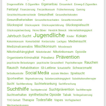
Eigenanbau
Drogennotfälle
E-Zigaretten
Einsamkeit
Einweg-E-Zigaretten
Fentanyl
Finanzierung
Freizeitkonsum
Früherkennung
Gaming
Gesundheit
Geschlechtsunterschiede
Gesundheitskosten
Gesundheitsrisiken
Gesundheitsschäden
Gewaltkriminalität
Glücksspiel
Glücksspielsucht
Glücksspiele
Glücksspielstörung
Glücksspielwerbung
Heino Stöver
Hendrik Streeck
Internetabhängigkeit
Jugendliche
Jahrbuch Sucht
Kokain
Kinder
Mediensucht
Kokainkonsum
Komorbidität
Krebsrisiko
Lachgas
Mischkonsum
Medizinalcannabis
Missbrauch
Nikotinabhängigkeit
Nikotinkonsum
Opioide
Nikotinbeutel
Prävention
Organisierte Kriminalität
Prävalenz
Rauchen
psychische Belastungen
psychische Gesundheit
Psychotherapie
Rausch
Rehabilitation
S3-Leitlinie
Schwarzmarkt
Schadstoffe
Social Media
Spielsucht
Selbstkontrolle
soziale Medien
Sportwetten
Stigmatisierung
Substanzabhängigkeit
Substitutionstherapie
Sucht
Suchterkrankung
Suchtberatung
Suchtforschung
Suchthilfe
Suchtprävention
Suchtpotenzial
Suchttherapie
synthetische Opioide
Suchtverhalten
Tabak
Teillegalisierung
Todesfälle
Therapie
Vapes
THC-Gehalt
Verfügbarkeit
Wechselwirkungen