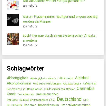
Wie viel Alkohol wird in Europa getrunken?
235 Aufrufe
Warum Frauen immer häufiger und anders süchtig
werden als Männer
228 Aufrufe
Suchttherapie durch einen systemischen Ansatz
erweitern
224 Aufrufe
Schlagwörter
Alkohol
Abhängigkeit
Abstinenz
Abhängigkeitspotenzial
Alkoholkonsum
Anbauvereinigungen
Angststörungen
Aufklärung
Cannabis
Benzodiazepine
Bernd Werse
Bundesdrogenbeauftragter
Crack
DAK-Gesundheit
Crack-Konsum
Deutschland
Deutsche Hauptstelle für Suchtfragen e.V.
DHS
Dopamin
Drogenkonsum
Drogenkonsumräume
Dirk Schäffer