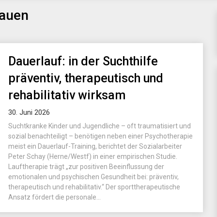
rauen
Dauerlauf: in der Suchthilfe
präventiv, therapeutisch und
rehabilitativ wirksam
30. Juni 2026
Suchtkranke Kinder und Jugendliche – oft traumatisiert und
sozial benachteiligt – benötigen neben einer Psychotherapie
meist ein Dauerlauf-Training, berichtet der Sozialarbeiter
Peter Schay (Herne/Westf) in einer empirischen Studie.
Lauftherapie trägt „zur positiven Beeinflussung der
emotionalen und psychischen Gesundheit bei: präventiv,
therapeutisch und rehabilitativ.“ Der sporttherapeutische
Ansatz fördert die personale...