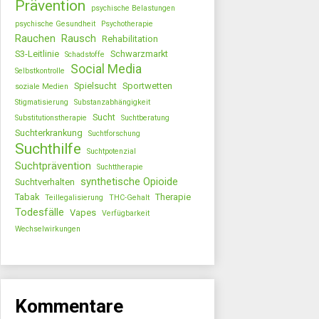
Prävention
psychische Belastungen
psychische Gesundheit
Psychotherapie
Rauchen
Rausch
Rehabilitation
S3-Leitlinie
Schwarzmarkt
Schadstoffe
Social Media
Selbstkontrolle
Spielsucht
Sportwetten
soziale Medien
Stigmatisierung
Substanzabhängigkeit
Sucht
Substitutionstherapie
Suchtberatung
Suchterkrankung
Suchtforschung
Suchthilfe
Suchtpotenzial
Suchtprävention
Suchttherapie
synthetische Opioide
Suchtverhalten
Tabak
Therapie
Teillegalisierung
THC-Gehalt
Todesfälle
Vapes
Verfügbarkeit
Wechselwirkungen
Kommentare