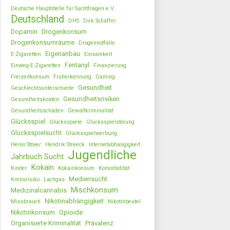
Deutsche Hauptstelle für Suchtfragen e.V.
Deutschland
DHS
Dirk Schäffer
Dopamin
Drogenkonsum
Drogenkonsumräume
Drogennotfälle
Eigenanbau
E-Zigaretten
Einsamkeit
Fentanyl
Einweg-E-Zigaretten
Finanzierung
Freizeitkonsum
Früherkennung
Gaming
Gesundheit
Geschlechtsunterschiede
Gesundheitsrisiken
Gesundheitskosten
Gesundheitsschäden
Gewaltkriminalität
Glücksspiel
Glücksspiele
Glücksspielstörung
Glücksspielsucht
Glücksspielwerbung
Heino Stöver
Hendrik Streeck
Internetabhängigkeit
Jugendliche
Jahrbuch Sucht
Kokain
Kinder
Kokainkonsum
Komorbidität
Mediensucht
Krebsrisiko
Lachgas
Mischkonsum
Medizinalcannabis
Nikotinabhängigkeit
Missbrauch
Nikotinbeutel
Nikotinkonsum
Opioide
Organisierte Kriminalität
Prävalenz