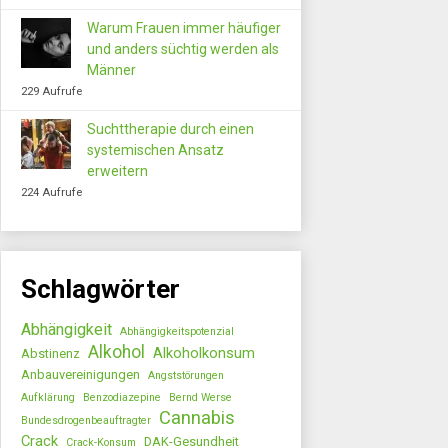
Warum Frauen immer häufiger
und anders süchtig werden als
Männer
229 Aufrufe
Suchttherapie durch einen
systemischen Ansatz
erweitern
224 Aufrufe
Schlagwörter
Abhängigkeit
Abhängigkeitspotenzial
Alkohol
Alkoholkonsum
Abstinenz
Anbauvereinigungen
Angststörungen
Aufklärung
Benzodiazepine
Bernd Werse
Cannabis
Bundesdrogenbeauftragter
Crack
DAK-Gesundheit
Crack-Konsum