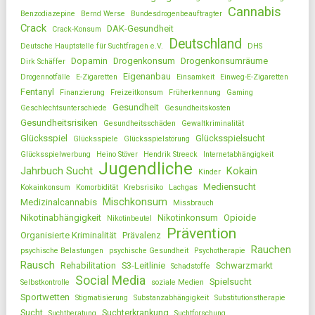
Cannabis
Benzodiazepine
Bernd Werse
Bundesdrogenbeauftragter
Crack
DAK-Gesundheit
Crack-Konsum
Deutschland
Deutsche Hauptstelle für Suchtfragen e.V.
DHS
Dopamin
Drogenkonsum
Drogenkonsumräume
Dirk Schäffer
Eigenanbau
Drogennotfälle
E-Zigaretten
Einsamkeit
Einweg-E-Zigaretten
Fentanyl
Finanzierung
Freizeitkonsum
Früherkennung
Gaming
Gesundheit
Geschlechtsunterschiede
Gesundheitskosten
Gesundheitsrisiken
Gesundheitsschäden
Gewaltkriminalität
Glücksspiel
Glücksspielsucht
Glücksspiele
Glücksspielstörung
Glücksspielwerbung
Heino Stöver
Hendrik Streeck
Internetabhängigkeit
Jugendliche
Jahrbuch Sucht
Kokain
Kinder
Mediensucht
Kokainkonsum
Komorbidität
Krebsrisiko
Lachgas
Mischkonsum
Medizinalcannabis
Missbrauch
Nikotinabhängigkeit
Nikotinkonsum
Opioide
Nikotinbeutel
Prävention
Organisierte Kriminalität
Prävalenz
Rauchen
psychische Belastungen
psychische Gesundheit
Psychotherapie
Rausch
Rehabilitation
S3-Leitlinie
Schwarzmarkt
Schadstoffe
Social Media
Spielsucht
Selbstkontrolle
soziale Medien
Sportwetten
Stigmatisierung
Substanzabhängigkeit
Substitutionstherapie
Sucht
Suchterkrankung
Suchtberatung
Suchtforschung