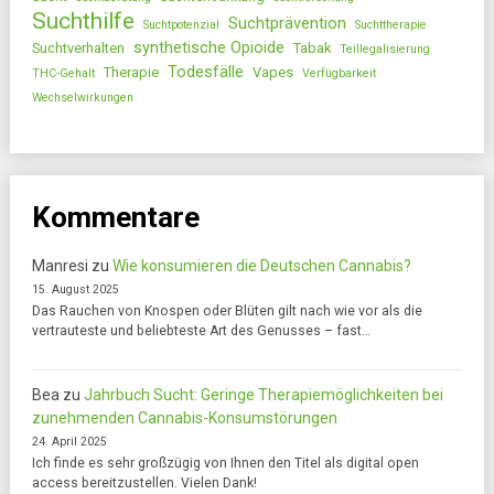
Suchthilfe
Suchtprävention
Suchtpotenzial
Suchttherapie
synthetische Opioide
Suchtverhalten
Tabak
Teillegalisierung
Todesfälle
Therapie
Vapes
THC-Gehalt
Verfügbarkeit
Wechselwirkungen
Kommentare
Manresi
zu
Wie konsumieren die Deutschen Cannabis?
15. August 2025
Das Rauchen von Knospen oder Blüten gilt nach wie vor als die
vertrauteste und beliebteste Art des Genusses – fast…
Bea
zu
Jahrbuch Sucht: Geringe Therapiemöglichkeiten bei
zunehmenden Cannabis-Konsumstörungen
24. April 2025
Ich finde es sehr großzügig von Ihnen den Titel als digital open
access bereitzustellen. Vielen Dank!