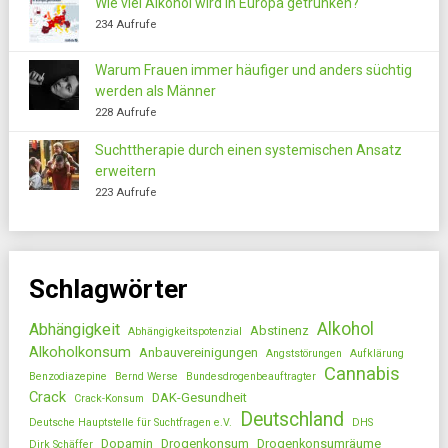
Wie viel Alkohol wird in Europa getrunken?
234 Aufrufe
Warum Frauen immer häufiger und anders süchtig
werden als Männer
228 Aufrufe
Suchttherapie durch einen systemischen Ansatz
erweitern
223 Aufrufe
Schlagwörter
Alkohol
Abhängigkeit
Abstinenz
Abhängigkeitspotenzial
Alkoholkonsum
Anbauvereinigungen
Angststörungen
Aufklärung
Cannabis
Benzodiazepine
Bernd Werse
Bundesdrogenbeauftragter
Crack
DAK-Gesundheit
Crack-Konsum
Deutschland
Deutsche Hauptstelle für Suchtfragen e.V.
DHS
Dopamin
Drogenkonsum
Drogenkonsumräume
Dirk Schäffer