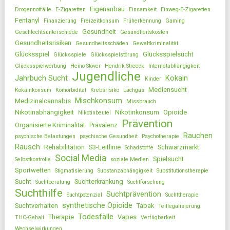
Eigenanbau
Drogennotfälle
E-Zigaretten
Einsamkeit
Einweg-E-Zigaretten
Fentanyl
Finanzierung
Freizeitkonsum
Früherkennung
Gaming
Gesundheit
Geschlechtsunterschiede
Gesundheitskosten
Gesundheitsrisiken
Gesundheitsschäden
Gewaltkriminalität
Glücksspiel
Glücksspielsucht
Glücksspiele
Glücksspielstörung
Glücksspielwerbung
Heino Stöver
Hendrik Streeck
Internetabhängigkeit
Jugendliche
Jahrbuch Sucht
Kokain
Kinder
Mediensucht
Kokainkonsum
Komorbidität
Krebsrisiko
Lachgas
Mischkonsum
Medizinalcannabis
Missbrauch
Nikotinabhängigkeit
Nikotinkonsum
Opioide
Nikotinbeutel
Prävention
Organisierte Kriminalität
Prävalenz
Rauchen
psychische Belastungen
psychische Gesundheit
Psychotherapie
Rausch
Rehabilitation
S3-Leitlinie
Schwarzmarkt
Schadstoffe
Social Media
Spielsucht
Selbstkontrolle
soziale Medien
Sportwetten
Stigmatisierung
Substanzabhängigkeit
Substitutionstherapie
Sucht
Suchterkrankung
Suchtberatung
Suchtforschung
Suchthilfe
Suchtprävention
Suchtpotenzial
Suchttherapie
synthetische Opioide
Suchtverhalten
Tabak
Teillegalisierung
Todesfälle
Therapie
Vapes
THC-Gehalt
Verfügbarkeit
Wechselwirkungen