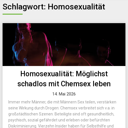
Schlagwort:
Homosexualität
Homosexualität: Möglichst
schadlos mit Chemsex leben
14. Mai 2026
Immer mehr Männer, die mit Männern Sex teilen, verstärken
seine Wirkung durch Drogen: Chemsex verbreitet sich v.a. in
großstädtischen Szenen. Beteiligte sind oft gesundheitlich,
psychisch, sozial gefährdet und erleben oder befürchten
Diskriminierung. Vierzehn Insider haben für Selbsthilfe und