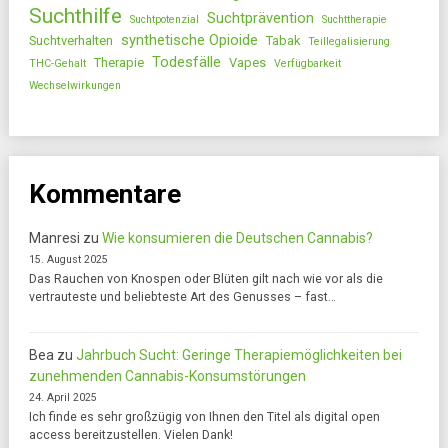
Suchthilfe
Suchtprävention
Suchtpotenzial
Suchttherapie
synthetische Opioide
Suchtverhalten
Tabak
Teillegalisierung
Todesfälle
Therapie
Vapes
THC-Gehalt
Verfügbarkeit
Wechselwirkungen
Kommentare
Manresi
zu
Wie konsumieren die Deutschen Cannabis?
15. August 2025
Das Rauchen von Knospen oder Blüten gilt nach wie vor als die
vertrauteste und beliebteste Art des Genusses – fast…
Bea
zu
Jahrbuch Sucht: Geringe Therapiemöglichkeiten bei
zunehmenden Cannabis-Konsumstörungen
24. April 2025
Ich finde es sehr großzügig von Ihnen den Titel als digital open
access bereitzustellen. Vielen Dank!