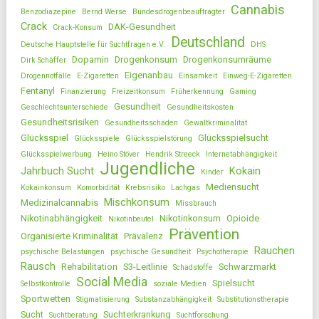
Cannabis
Benzodiazepine
Bernd Werse
Bundesdrogenbeauftragter
Crack
DAK-Gesundheit
Crack-Konsum
Deutschland
Deutsche Hauptstelle für Suchtfragen e.V.
DHS
Dopamin
Drogenkonsum
Drogenkonsumräume
Dirk Schäffer
Eigenanbau
Drogennotfälle
E-Zigaretten
Einsamkeit
Einweg-E-Zigaretten
Fentanyl
Finanzierung
Freizeitkonsum
Früherkennung
Gaming
Gesundheit
Geschlechtsunterschiede
Gesundheitskosten
Gesundheitsrisiken
Gesundheitsschäden
Gewaltkriminalität
Glücksspiel
Glücksspielsucht
Glücksspiele
Glücksspielstörung
Glücksspielwerbung
Heino Stöver
Hendrik Streeck
Internetabhängigkeit
Jugendliche
Jahrbuch Sucht
Kokain
Kinder
Mediensucht
Kokainkonsum
Komorbidität
Krebsrisiko
Lachgas
Mischkonsum
Medizinalcannabis
Missbrauch
Nikotinabhängigkeit
Nikotinkonsum
Opioide
Nikotinbeutel
Prävention
Organisierte Kriminalität
Prävalenz
Rauchen
psychische Belastungen
psychische Gesundheit
Psychotherapie
Rausch
Rehabilitation
S3-Leitlinie
Schwarzmarkt
Schadstoffe
Social Media
Spielsucht
Selbstkontrolle
soziale Medien
Sportwetten
Stigmatisierung
Substanzabhängigkeit
Substitutionstherapie
Sucht
Suchterkrankung
Suchtberatung
Suchtforschung