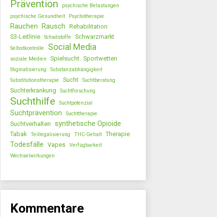
Prävention
psychische Belastungen
psychische Gesundheit
Psychotherapie
Rauchen
Rausch
Rehabilitation
S3-Leitlinie
Schwarzmarkt
Schadstoffe
Social Media
Selbstkontrolle
Spielsucht
Sportwetten
soziale Medien
Stigmatisierung
Substanzabhängigkeit
Sucht
Substitutionstherapie
Suchtberatung
Suchterkrankung
Suchtforschung
Suchthilfe
Suchtpotenzial
Suchtprävention
Suchttherapie
synthetische Opioide
Suchtverhalten
Tabak
Therapie
Teillegalisierung
THC-Gehalt
Todesfälle
Vapes
Verfügbarkeit
Wechselwirkungen
Kommentare