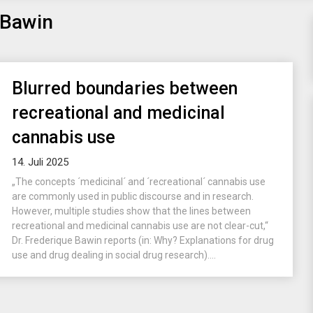
 Bawin
Blurred boundaries between
recreational and medicinal
cannabis use
14. Juli 2025
„The concepts ´medicinal´ and ´recreational´ cannabis use
are commonly used in public discourse and in research.
However, multiple studies show that the lines between
recreational and medicinal cannabis use are not clear-cut,“
Dr. Frederique Bawin reports (in: Why? Explanations for drug
use and drug dealing in social drug research)....