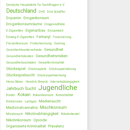
Deutsche Hauptstelle für Suchtfragen e.V.
Deutschland
DHS
Dirk Schäffer
Dopamin
Drogenkonsum
Drogenkonsumräume
Drogennotfälle
Eigenanbau
E-Zigaretten
Einsamkeit
Fentanyl
Einweg-E-Zigaretten
Finanzierung
Freizeitkonsum
Früherkennung
Gaming
Gesundheit
Geschlechtsunterschiede
Gesundheitsrisiken
Gesundheitskosten
Gesundheitsschäden
Gewaltkriminalität
Glücksspiel
Glücksspiele
Glücksspielstörung
Glücksspielsucht
Glücksspielwerbung
Heino Stöver
Hendrik Streeck
Internetabhängigkeit
Jugendliche
Jahrbuch Sucht
Kokain
Kinder
Kokainkonsum
Komorbidität
Mediensucht
Krebsrisiko
Lachgas
Mischkonsum
Medizinalcannabis
Nikotinabhängigkeit
Missbrauch
Nikotinbeutel
Nikotinkonsum
Opioide
Organisierte Kriminalität
Prävalenz