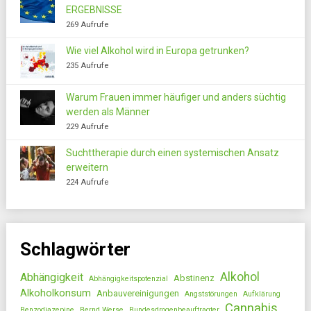
ERGEBNISSE
269 Aufrufe
Wie viel Alkohol wird in Europa getrunken?
235 Aufrufe
Warum Frauen immer häufiger und anders süchtig
werden als Männer
229 Aufrufe
Suchttherapie durch einen systemischen Ansatz
erweitern
224 Aufrufe
Schlagwörter
Alkohol
Abhängigkeit
Abstinenz
Abhängigkeitspotenzial
Alkoholkonsum
Anbauvereinigungen
Angststörungen
Aufklärung
Cannabis
Benzodiazepine
Bernd Werse
Bundesdrogenbeauftragter