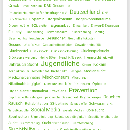
Crack
DAK-Gesundheit
Crack-Konsum
Deutschland
Deutsche Hauptstelle für Suchtfragen e.V.
DHS
Dopamin
Drogenkonsum
Drogenkonsumräume
Dirk Schäffer
Eigenanbau
Drogennotfälle
E-Zigaretten
Einsamkeit
Einweg-E-Zigaretten
Fentanyl
Finanzierung
Freizeitkonsum
Früherkennung
Gaming
Gesundheit
Geschlechtsunterschiede
Gesundheitskosten
Gesundheitsrisiken
Gesundheitsschäden
Gewaltkriminalität
Glücksspiel
Glücksspielsucht
Glücksspiele
Glücksspielstörung
Glücksspielwerbung
Heino Stöver
Hendrik Streeck
Internetabhängigkeit
Jugendliche
Jahrbuch Sucht
Kokain
Kinder
Mediensucht
Kokainkonsum
Komorbidität
Krebsrisiko
Lachgas
Mischkonsum
Medizinalcannabis
Missbrauch
Nikotinabhängigkeit
Nikotinkonsum
Opioide
Nikotinbeutel
Prävention
Organisierte Kriminalität
Prävalenz
Rauchen
psychische Belastungen
psychische Gesundheit
Psychotherapie
Rausch
Rehabilitation
S3-Leitlinie
Schwarzmarkt
Schadstoffe
Social Media
Spielsucht
Selbstkontrolle
soziale Medien
Sportwetten
Stigmatisierung
Substanzabhängigkeit
Substitutionstherapie
Sucht
Suchterkrankung
Suchtberatung
Suchtforschung
Suchthilfe