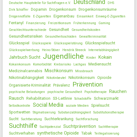
Deutschland
Deutsche Hauptstelle für Suchtfragen e.V.
DHS
Dopamin
Drogenkonsum
Drogenkonsumräume
Dirk Schäffer
Eigenanbau
Drogennotfälle
E-Zigaretten
Einsamkeit
Einweg-E-Zigaretten
Fentanyl
Finanzierung
Freizeitkonsum
Früherkennung
Gaming
Gesundheit
Geschlechtsunterschiede
Gesundheitskosten
Gesundheitsrisiken
Gesundheitsschäden
Gewaltkriminalität
Glücksspiel
Glücksspielsucht
Glücksspiele
Glücksspielstörung
Glücksspielwerbung
Heino Stöver
Hendrik Streeck
Internetabhängigkeit
Jugendliche
Jahrbuch Sucht
Kokain
Kinder
Mediensucht
Kokainkonsum
Komorbidität
Krebsrisiko
Lachgas
Mischkonsum
Medizinalcannabis
Missbrauch
Nikotinabhängigkeit
Nikotinkonsum
Opioide
Nikotinbeutel
Prävention
Organisierte Kriminalität
Prävalenz
Rauchen
psychische Belastungen
psychische Gesundheit
Psychotherapie
Rausch
Rehabilitation
S3-Leitlinie
Schwarzmarkt
Schadstoffe
Social Media
Spielsucht
Selbstkontrolle
soziale Medien
Sportwetten
Stigmatisierung
Substanzabhängigkeit
Substitutionstherapie
Sucht
Suchterkrankung
Suchtberatung
Suchtforschung
Suchthilfe
Suchtprävention
Suchtpotenzial
Suchttherapie
synthetische Opioide
Suchtverhalten
Tabak
Teillegalisierung