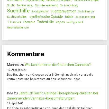
Stigmatisierung
Substanzabhängigkeit
Substitutionstherapie
Sucht
Suchterkrankung
Suchtberatung
Suchtforschung
Suchthilfe
Suchtprävention
Suchtpotenzial
Suchttherapie
synthetische Opioide
Suchtverhalten
Tabak
Teillegalisierung
Todesfälle
Therapie
Vapes
THC-Gehalt
Verfügbarkeit
Wechselwirkungen
Kommentare
Manresi
zu
Wie konsumieren die Deutschen Cannabis?
15. August 2025
Das Rauchen von Knospen oder Blüten gilt nach wie vor als die
vertrauteste und beliebteste Art des Genusses – fast…
Bea
zu
Jahrbuch Sucht: Geringe Therapiemöglichkeiten bei
zunehmenden Cannabis-Konsumstörungen
24. April 2025
Ich finde es sehr großzügig von Ihnen den Titel als digital open