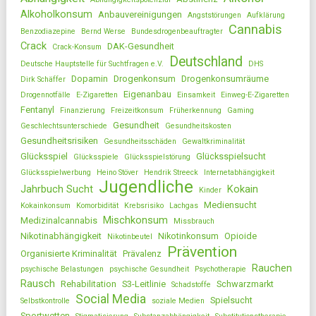
Alkoholkonsum
Anbauvereinigungen
Angststörungen
Aufklärung
Cannabis
Benzodiazepine
Bernd Werse
Bundesdrogenbeauftragter
Crack
DAK-Gesundheit
Crack-Konsum
Deutschland
Deutsche Hauptstelle für Suchtfragen e.V.
DHS
Dopamin
Drogenkonsum
Drogenkonsumräume
Dirk Schäffer
Eigenanbau
Drogennotfälle
E-Zigaretten
Einsamkeit
Einweg-E-Zigaretten
Fentanyl
Finanzierung
Freizeitkonsum
Früherkennung
Gaming
Gesundheit
Geschlechtsunterschiede
Gesundheitskosten
Gesundheitsrisiken
Gesundheitsschäden
Gewaltkriminalität
Glücksspiel
Glücksspielsucht
Glücksspiele
Glücksspielstörung
Glücksspielwerbung
Heino Stöver
Hendrik Streeck
Internetabhängigkeit
Jugendliche
Jahrbuch Sucht
Kokain
Kinder
Mediensucht
Kokainkonsum
Komorbidität
Krebsrisiko
Lachgas
Mischkonsum
Medizinalcannabis
Missbrauch
Nikotinabhängigkeit
Nikotinkonsum
Opioide
Nikotinbeutel
Prävention
Organisierte Kriminalität
Prävalenz
Rauchen
psychische Belastungen
psychische Gesundheit
Psychotherapie
Rausch
Rehabilitation
S3-Leitlinie
Schwarzmarkt
Schadstoffe
Social Media
Spielsucht
Selbstkontrolle
soziale Medien
Sportwetten