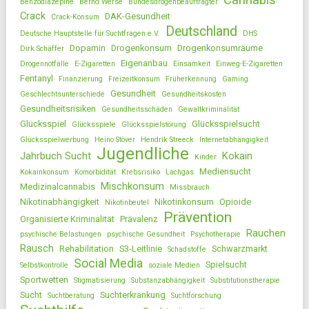
Cannabis
Benzodiazepine
Bernd Werse
Bundesdrogenbeauftragter
Crack
DAK-Gesundheit
Crack-Konsum
Deutschland
Deutsche Hauptstelle für Suchtfragen e.V.
DHS
Dopamin
Drogenkonsum
Drogenkonsumräume
Dirk Schäffer
Eigenanbau
Drogennotfälle
E-Zigaretten
Einsamkeit
Einweg-E-Zigaretten
Fentanyl
Finanzierung
Freizeitkonsum
Früherkennung
Gaming
Gesundheit
Geschlechtsunterschiede
Gesundheitskosten
Gesundheitsrisiken
Gesundheitsschäden
Gewaltkriminalität
Glücksspiel
Glücksspielsucht
Glücksspiele
Glücksspielstörung
Glücksspielwerbung
Heino Stöver
Hendrik Streeck
Internetabhängigkeit
Jugendliche
Jahrbuch Sucht
Kokain
Kinder
Mediensucht
Kokainkonsum
Komorbidität
Krebsrisiko
Lachgas
Mischkonsum
Medizinalcannabis
Missbrauch
Nikotinabhängigkeit
Nikotinkonsum
Opioide
Nikotinbeutel
Prävention
Organisierte Kriminalität
Prävalenz
Rauchen
psychische Belastungen
psychische Gesundheit
Psychotherapie
Rausch
Rehabilitation
S3-Leitlinie
Schwarzmarkt
Schadstoffe
Social Media
Spielsucht
Selbstkontrolle
soziale Medien
Sportwetten
Stigmatisierung
Substanzabhängigkeit
Substitutionstherapie
Sucht
Suchterkrankung
Suchtberatung
Suchtforschung