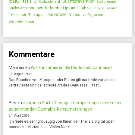
Suchthilfe
Suchtprävention
Suchtpotenzial
Suchttherapie
synthetische Opioide
Suchtverhalten
Tabak
Teillegalisierung
Todesfälle
Therapie
Vapes
THC-Gehalt
Verfügbarkeit
Wechselwirkungen
Kommentare
Manresi
zu
Wie konsumieren die Deutschen Cannabis?
15. August 2025
Das Rauchen von Knospen oder Blüten gilt nach wie vor als die
vertrauteste und beliebteste Art des Genusses – fast…
Bea
zu
Jahrbuch Sucht: Geringe Therapiemöglichkeiten bei
zunehmenden Cannabis-Konsumstörungen
24. April 2025
Ich finde es sehr großzügig von Ihnen den Titel als digital open
access bereitzustellen. Vielen Dank!