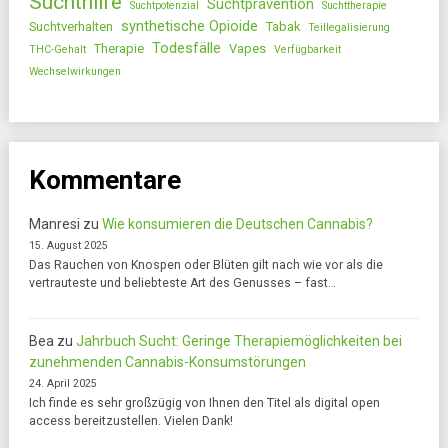
Suchthilfe
Suchtprävention
Suchtpotenzial
Suchttherapie
synthetische Opioide
Suchtverhalten
Tabak
Teillegalisierung
Todesfälle
Therapie
Vapes
THC-Gehalt
Verfügbarkeit
Wechselwirkungen
Kommentare
Manresi
zu
Wie konsumieren die Deutschen Cannabis?
15. August 2025
Das Rauchen von Knospen oder Blüten gilt nach wie vor als die
vertrauteste und beliebteste Art des Genusses – fast…
Bea
zu
Jahrbuch Sucht: Geringe Therapiemöglichkeiten bei
zunehmenden Cannabis-Konsumstörungen
24. April 2025
Ich finde es sehr großzügig von Ihnen den Titel als digital open
access bereitzustellen. Vielen Dank!