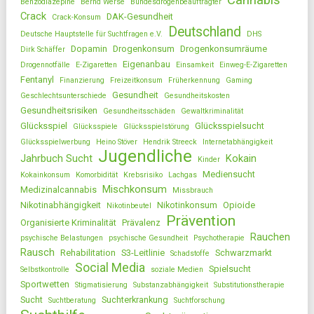
Cannabis
Benzodiazepine
Bernd Werse
Bundesdrogenbeauftragter
Crack
DAK-Gesundheit
Crack-Konsum
Deutschland
Deutsche Hauptstelle für Suchtfragen e.V.
DHS
Dopamin
Drogenkonsum
Drogenkonsumräume
Dirk Schäffer
Eigenanbau
Drogennotfälle
E-Zigaretten
Einsamkeit
Einweg-E-Zigaretten
Fentanyl
Finanzierung
Freizeitkonsum
Früherkennung
Gaming
Gesundheit
Geschlechtsunterschiede
Gesundheitskosten
Gesundheitsrisiken
Gesundheitsschäden
Gewaltkriminalität
Glücksspiel
Glücksspielsucht
Glücksspiele
Glücksspielstörung
Glücksspielwerbung
Heino Stöver
Hendrik Streeck
Internetabhängigkeit
Jugendliche
Jahrbuch Sucht
Kokain
Kinder
Mediensucht
Kokainkonsum
Komorbidität
Krebsrisiko
Lachgas
Mischkonsum
Medizinalcannabis
Missbrauch
Nikotinabhängigkeit
Nikotinkonsum
Opioide
Nikotinbeutel
Prävention
Organisierte Kriminalität
Prävalenz
Rauchen
psychische Belastungen
psychische Gesundheit
Psychotherapie
Rausch
Rehabilitation
S3-Leitlinie
Schwarzmarkt
Schadstoffe
Social Media
Spielsucht
Selbstkontrolle
soziale Medien
Sportwetten
Stigmatisierung
Substanzabhängigkeit
Substitutionstherapie
Sucht
Suchterkrankung
Suchtberatung
Suchtforschung