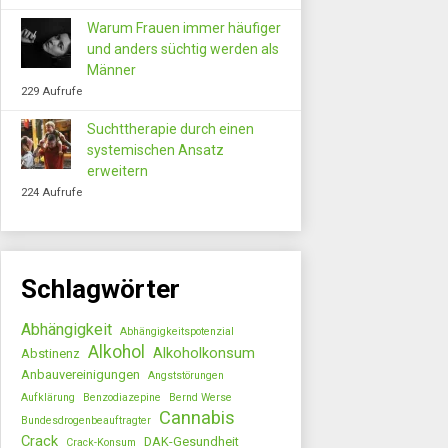
Warum Frauen immer häufiger
und anders süchtig werden als
Männer
229 Aufrufe
Suchttherapie durch einen
systemischen Ansatz
erweitern
224 Aufrufe
Schlagwörter
Abhängigkeit
Abhängigkeitspotenzial
Alkohol
Alkoholkonsum
Abstinenz
Anbauvereinigungen
Angststörungen
Aufklärung
Benzodiazepine
Bernd Werse
Cannabis
Bundesdrogenbeauftragter
Crack
DAK-Gesundheit
Crack-Konsum