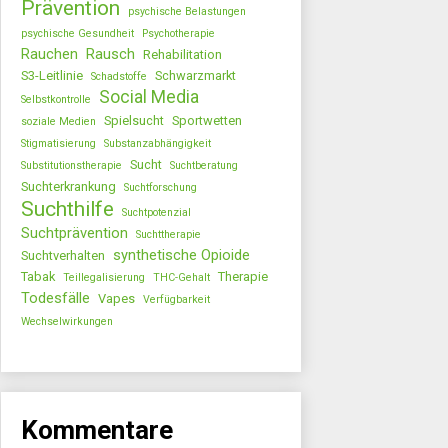
Prävention
psychische Belastungen
psychische Gesundheit
Psychotherapie
Rauchen
Rausch
Rehabilitation
S3-Leitlinie
Schwarzmarkt
Schadstoffe
Social Media
Selbstkontrolle
Spielsucht
Sportwetten
soziale Medien
Stigmatisierung
Substanzabhängigkeit
Sucht
Substitutionstherapie
Suchtberatung
Suchterkrankung
Suchtforschung
Suchthilfe
Suchtpotenzial
Suchtprävention
Suchttherapie
synthetische Opioide
Suchtverhalten
Tabak
Therapie
Teillegalisierung
THC-Gehalt
Todesfälle
Vapes
Verfügbarkeit
Wechselwirkungen
Kommentare