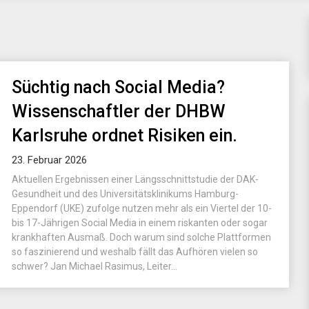
Süchtig nach Social Media?
Wissenschaftler der DHBW
Karlsruhe ordnet Risiken ein.
23. Februar 2026
Aktuellen Ergebnissen einer Längsschnittstudie der DAK-
Gesundheit und des Universitätsklinikums Hamburg-
Eppendorf (UKE) zufolge nutzen mehr als ein Viertel der 10-
bis 17-Jährigen Social Media in einem riskanten oder sogar
krankhaften Ausmaß. Doch warum sind solche Plattformen
so faszinierend und weshalb fällt das Aufhören vielen so
schwer? Jan Michael Rasimus, Leiter...