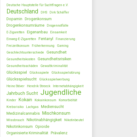
Deutsche Hauptstelle für Suchtfragen e.V.
Deutschland
DHS
Dirk Schäffer
Dopamin
Drogenkonsum
Drogenkonsumräume
Drogennotfälle
Eigenanbau
E-Zigaretten
Einsamkeit
Fentanyl
Einweg-E-Zigaretten
Finanzierung
Freizeitkonsum
Früherkennung
Gaming
Gesundheit
Geschlechtsunterschiede
Gesundheitsrisiken
Gesundheitskosten
Gesundheitsschäden
Gewaltkriminalität
Glücksspiel
Glücksspiele
Glücksspielstörung
Glücksspielsucht
Glücksspielwerbung
Heino Stöver
Hendrik Streeck
Internetabhängigkeit
Jugendliche
Jahrbuch Sucht
Kokain
Kinder
Kokainkonsum
Komorbidität
Mediensucht
Krebsrisiko
Lachgas
Mischkonsum
Medizinalcannabis
Nikotinabhängigkeit
Missbrauch
Nikotinbeutel
Nikotinkonsum
Opioide
Organisierte Kriminalität
Prävalenz