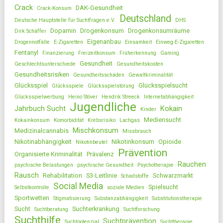
Crack
DAK-Gesundheit
Crack-Konsum
Deutschland
Deutsche Hauptstelle für Suchtfragen e.V.
DHS
Dopamin
Drogenkonsum
Drogenkonsumräume
Dirk Schäffer
Eigenanbau
Drogennotfälle
E-Zigaretten
Einsamkeit
Einweg-E-Zigaretten
Fentanyl
Finanzierung
Freizeitkonsum
Früherkennung
Gaming
Gesundheit
Geschlechtsunterschiede
Gesundheitskosten
Gesundheitsrisiken
Gesundheitsschäden
Gewaltkriminalität
Glücksspiel
Glücksspielsucht
Glücksspiele
Glücksspielstörung
Glücksspielwerbung
Heino Stöver
Hendrik Streeck
Internetabhängigkeit
Jugendliche
Jahrbuch Sucht
Kokain
Kinder
Mediensucht
Kokainkonsum
Komorbidität
Krebsrisiko
Lachgas
Mischkonsum
Medizinalcannabis
Missbrauch
Nikotinabhängigkeit
Nikotinkonsum
Opioide
Nikotinbeutel
Prävention
Organisierte Kriminalität
Prävalenz
Rauchen
psychische Belastungen
psychische Gesundheit
Psychotherapie
Rausch
Rehabilitation
S3-Leitlinie
Schwarzmarkt
Schadstoffe
Social Media
Spielsucht
Selbstkontrolle
soziale Medien
Sportwetten
Stigmatisierung
Substanzabhängigkeit
Substitutionstherapie
Sucht
Suchterkrankung
Suchtberatung
Suchtforschung
Suchthilfe
Suchtprävention
Suchtpotenzial
Suchttherapie